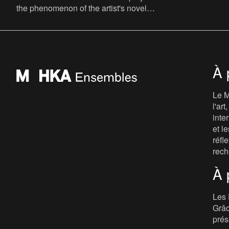
the phenomenon of the artist's novel
curated by David Maroto and Joanna
Zielińska. The central quest
À 
Le M
l'ar
inte
et le
réfl
rech
À 
Les 
Grâc
prés