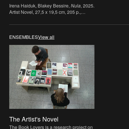
Irena Haiduk, Blakey Bessire,
Nula
, 2025.
Artist Novel, 27,5 x 19,5 cm, 205 p.,
language: English, publisher: METER
Books, Berlin/Milan and Swiss Institute,
New York, ISBN: 978-3-948338-10-7.
ENSEMBLES
View all
The Artist's Novel
The Book Lovers is a research project on