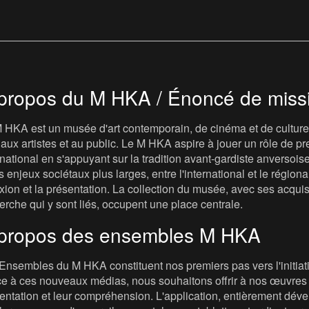
propos du M HKA / Énoncé de miss
 HKA est un musée d'art contemporain, de cinéma et de culture v
t, aux artistes et au public. Le M HKA aspire à jouer un rôle de
rnational en s'appuyant sur la tradition avant-gardiste anversois
s enjeux sociétaux plus larges, entre l'international et le régional, 
exion et la présentation. La collection du musée, avec ses acqui
erche qui y sont liés, occupent une place centrale.
propos des ensembles M HKA
Ensembles du M HKA constituent nos premiers pas vers l'initiat
e à ces nouveaux médias, nous souhaitons offrir à nos œuvres u
entation et leur compréhension. L'application, entièrement dév