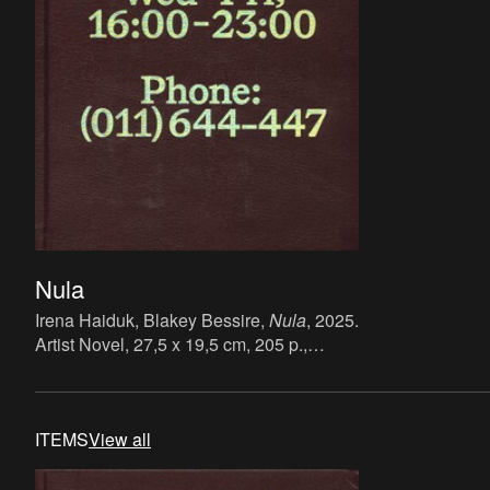
Nula
Irena Haiduk, Blakey Bessire,
Nula
, 2025.
Artist Novel, 27,5 x 19,5 cm, 205 p.,
language: English, publisher: METER
Books, Berlin/Milan and Swiss Institute,
New York, ISBN: 978-3-948338-10-7.
ITEMS
View all