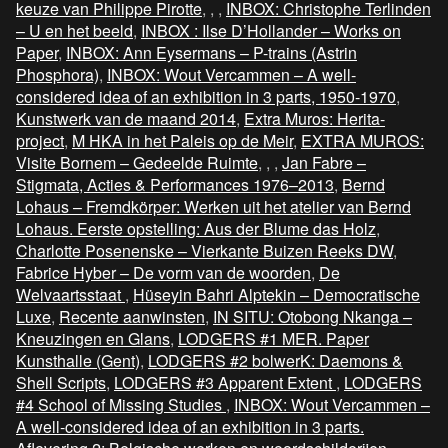
keuze van Philippe Pirotte
,
,
,
INBOX: Christophe Terlinden
– U en het beeld
,
INBOX : Ilse D’Hollander – Works on
Paper
,
INBOX: Ann Eysermans – P-trains (Astrin
Phosphora)
,
INBOX: Wout Vercammen – A well-
considered idea of an exhibition in 3 parts, 1950-1970
,
Kunstwerk van de maand 2014
,
Extra Muros: Herita-
project
,
M HKA in het Paleis op de Meir
,
EXTRA MUROS:
Visite Bornem – Gedeelde Ruimte
,
,
,
Jan Fabre –
Stigmata, Acties & Performances 1976–2013
,
Bernd
Lohaus – Fremdkörper: Werken uit het atelier van Bernd
Lohaus. Eerste opstelling: Aus der Blume das Holz
,
Charlotte Posenenske – Vierkante Buizen Reeks DW
,
Fabrice Hyber – De vorm van de woorden
,
De
Welvaartsstaat
,
Hüseyin Bahri Alptekin – Democratische
Luxe
,
Recente aanwinsten
,
IN SITU: Otobong Nkanga –
Kneuzingen en Glans
,
LODGERS #1 MER. Paper
Kunsthalle (Gent)
,
LODGERS #2 bolwerK: Daemons &
Shell Scripts
,
LODGERS #3 Apparent Extent
,
LODGERS
#4 School of Missing Studies
,
INBOX: Wout Vercammen –
A well-considered idea of an exhibition in 3 parts.