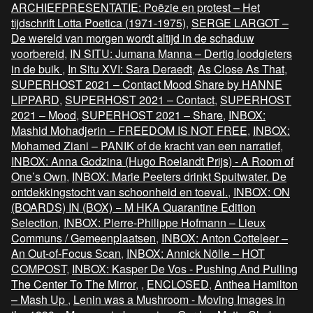
ARCHIEFPRESENTATIE: Poëzie en protest – Het
tijdschrift Lotta Poetica (1971-1975)
,
SERGE LARGOT –
De wereld van morgen wordt altijd in de schaduw
voorbereid
,
IN SITU: Jumana Manna – Dertig loodgieters
in de buik
,
In Situ XVI: Sara Deraedt
,
As Close As That
,
SUPERHOST 2021 – Contact Mood Share by HANNE
LIPPARD
,
SUPERHOST 2021 – Contact
,
SUPERHOST
2021 – Mood
,
SUPERHOST 2021 – Share
,
INBOX:
Mashid Mohadjerin − FREEDOM IS NOT FREE
,
INBOX:
Mohamed Ziani – PANIK of de kracht van een narratief
,
INBOX: Anna Godzina (Hugo Roelandt Prijs) - A Room of
One’s Own
,
INBOX: Marie Peeters drinkt Spuitwater. De
ontdekkingstocht van schoonheid en toeval.
,
INBOX: ON
(BOARDS) IN (BOX) − M HKA Quarantine Edition
Selection
,
INBOX: Pierre-Philippe Hofmann – Lieux
Communs / Gemeenplaatsen
,
INBOX: Anton Cotteleer –
An Out-of-Focus Scan
,
INBOX: Annick Nölle – HOT
COMPOST
,
INBOX: Kasper De Vos - Pushing And Pulling
The Center To The Mirror
,
,
ENCLOSED
,
Anthea Hamilton
– Mash Up
,
Lenin was a Mushroom - Moving Images in