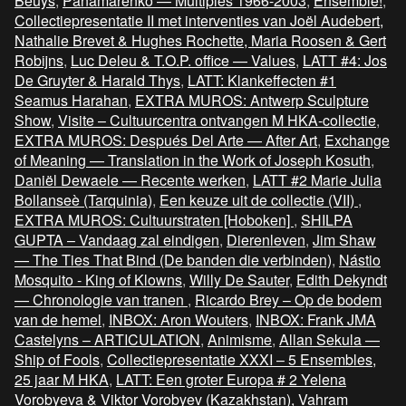
Beuys
,
Panamarenko — Multiples 1966-2003
,
Ensemble!
,
Collectiepresentatie II met interventies van Joël Audebert,
Nathalie Brevet & Hughes Rochette, Maria Roosen & Gert
Robijns
,
Luc Deleu & T.O.P. office — Values
,
LATT #4: Jos
De Gruyter & Harald Thys
,
LATT: Klankeffecten #1
Seamus Harahan
,
EXTRA MUROS: Antwerp Sculpture
Show
,
Visite – Cultuurcentra ontvangen M HKA-collectie
,
EXTRA MUROS: Después Del Arte — After Art
,
Exchange
of Meaning — Translation in the Work of Joseph Kosuth
,
Daniël Dewaele — Recente werken
,
LATT #2 Marie Julia
Bollanseè (Tarquinia)
,
Een keuze uit de collectie (VII)
,
EXTRA MUROS: Cultuurstraten [Hoboken]
,
SHILPA
GUPTA – Vandaag zal eindigen
,
Dierenleven
,
Jim Shaw
— The Ties That Bind (De banden die verbinden)
,
Nástio
Mosquito - King of Klowns
,
Willy De Sauter
,
Edith Dekyndt
— Chronologie van tranen
,
Ricardo Brey – Op de bodem
van de hemel
,
INBOX: Aron Wouters
,
INBOX: Frank JMA
Castelyns – ARTICULATION
,
Animisme
,
Allan Sekula —
Ship of Fools
,
Collectiepresentatie XXXI – 5 Ensembles,
25 jaar M HKA
,
LATT: Een groter Europa # 2 Yelena
Vorobyeva & Viktor Vorobyev (Kazakhstan), Vahram