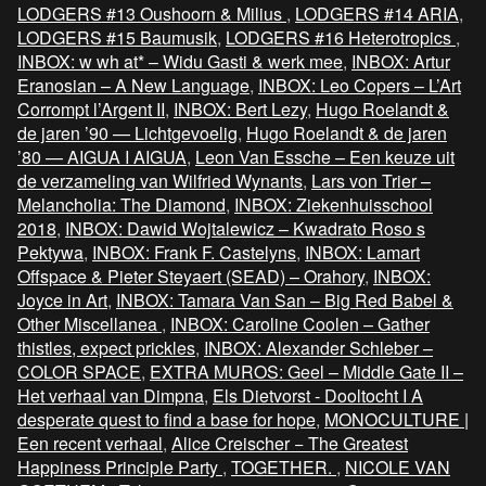
LODGERS #13 Oushoorn & Milius
,
LODGERS #14 ARIA
,
LODGERS #15 Baumusik
,
LODGERS #16 Heterotropics
,
INBOX: w wh at* – Widu Gasti & werk mee
,
INBOX: Artur
Eranosian – A New Language
,
INBOX: Leo Copers – L’Art
Corrompt l’Argent II
,
INBOX: Bert Lezy
,
Hugo Roelandt &
de jaren ’90 — Lichtgevoelig
,
Hugo Roelandt & de jaren
’80 — AIGUA I AIGUA
,
Leon Van Essche – Een keuze uit
de verzameling van Wilfried Wynants
,
Lars von Trier –
Melancholia: The Diamond
,
INBOX: Ziekenhuisschool
2018
,
INBOX: Dawid Wojtalewicz – Kwadrato Roso s
Pektywa
,
INBOX: Frank F. Castelyns
,
INBOX: Lamart
Offspace & Pieter Steyaert (SEAD) – Orahory
,
INBOX:
Joyce in Art
,
INBOX: Tamara Van San – Big Red Babel &
Other Miscellanea
,
INBOX: Caroline Coolen – Gather
thistles, expect prickles
,
INBOX: Alexander Schleber –
COLOR SPACE
,
EXTRA MUROS: Geel – Middle Gate II –
Het verhaal van Dimpna
,
Els Dietvorst - Dooltocht I A
desperate quest to find a base for hope
,
MONOCULTURE |
Een recent verhaal
,
Alice Creischer − The Greatest
Happiness Principle Party
,
TOGETHER.
,
NICOLE VAN