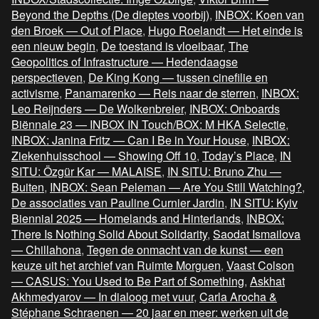
Beyond the Depths (De dieptes voorbij)
,
INBOX: Koen van
den Broek — Out of Place
,
Hugo Roelandt — Het einde is
een nieuw begin
,
De toestand is vloeibaar
,
The
Geopolitics of Infrastructure — Hedendaagse
perspectieven
,
De King Kong — tussen cinefilie en
activisme
,
Panamarenko — Reis naar de sterren
,
INBOX:
Leo Reijnders — De Wolkenbreier
,
INBOX: Onboards
Biënnale 23 — INBOX IN Touch/BOX: M HKA Selectie
,
INBOX: Janina Fritz — Can I Be in Your House
,
INBOX:
Ziekenhuisschool — Showing Off 10
,
Today’s Place
,
IN
SITU: Özgür Kar — MALAISE
,
IN SITU: Bruno Zhu —
Buiten
,
INBOX: Sean Peleman — Are You Still Watching?
,
De associaties van Pauline Curnier Jardin
,
IN SITU: Kyiv
Biennial 2025 — Homelands and Hinterlands
,
INBOX:
There Is Nothing Solid About Solidarity
,
Saodat Ismailova
— Chillahona
,
Tegen de onmacht van de kunst — een
keuze uit het archief van Ruimte Morguen
,
Vaast Colson
— CASUS: You Used to Be Part of Something
,
Askhat
Akhmedyarov — In dialoog met vuur
,
Carla Arocha &
Stéphane Schraenen — 20 jaar en meer: werken uit de