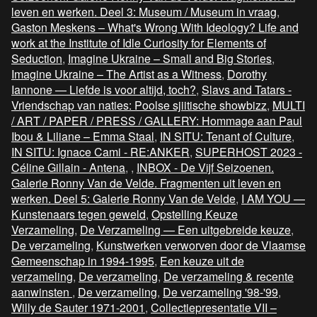
leven en werken. Deel 3: Museum / Museum in vraag
,
Gaston Meskens – What's Wrong With Ideology? Life and
work at the Institute of Idle Curiosity for Elements of
Seduction
,
Imagine Ukraine – Small and Big Stories
,
Imagine Ukraine – The Artist as a Witness
,
Dorothy
Iannone — Liefde is voor altijd, toch?
,
Slavs and Tatars -
Vriendschap van naties: Poolse sjiitische showbizz
,
MULTI
/ ART / PAPER / PRESS / GALLERY: Hommage aan Paul
Ibou & Liliane – Emma Staal
,
IN SITU: Tenant of Culture
,
IN SITU: Ignace Cami - RE:ANKER
,
SUPERHOST 2023 -
Céline Gillain - Antena
,
,
INBOX - De Vijf Seizoenen.
Galerie Ronny Van de Velde. Fragmenten uit leven en
werken. Deel 5: Galerie Ronny Van de Velde
,
I AM YOU —
Kunstenaars tegen geweld
,
Opstelling Keuze
Verzameling
,
De Verzameling — Een uitgebreide keuze
,
De verzameling
,
Kunstwerken verworven door de Vlaamse
Gemeenschap in 1994-1995
,
Een keuze uit de
verzameling
,
De verzameling
,
De verzameling & recente
aanwinsten
,
De verzameling
,
De verzameling '98-'99
,
Willy de Sauter 1971-2001
,
Collectiepresentatie VII –