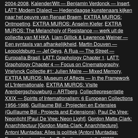
2004-2008
,
Kalender/Wit — Benjamin Verdonck — Insert
,
LATT: Modern Dialect — Hedendaagse kunstenaars kijken
naar het oeuvre van Renaat Braem
,
EXTRA MUROS:
Ontmoeting
,
EXTRA MUROS: Anselm Kiefer
,
EXTRA
MUROS: The Melancholy of Resistance — werk uit de
collectie van M HKA
,
Liam Gillick & Lawrence Weiner —
Een syntaxis van afhankelijkheid
,
Martin Douven —
Leopoldsburg — Jef Geys
,
A Rua — The Street —
Europalia.Brasil
,
LATT: Graphology Chapter 1
,
LATT:
Graphology Chapter 4 — Focus on Cinematography
,
Vrielynck Collectie #1: Julien Maire — Mixed Memory
,
EXTRA MUROS: Museum of Affects — In the Framework
of L'Internationale
,
EXTRA MUROS: Visite
Arenbergschouwburg – ARTberg
,
Collectiepresentatie
XXIX — Spirits of Internationalism: 6 European Collections
1956-1986
,
Guillaume Bijl - Projecten en Extensies
(Guillaume Bijl - Projects and Extensions)
,
Paul De Vree:
Neonlicht [Paul De Vree: Neon Light]
,
Gordon Matta-Clark:
Anarchitectuur [Gordon Matta-Clark: Anarchitecture]
,
Antoni Muntadas: Alles is politiek [Antoni Muntadas: