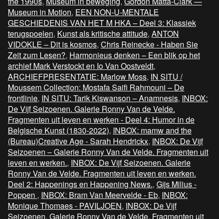
the 1990s
,
Museum in beweging
,
Gordon Matta-Clark —
Museum in Motion
,
EEN NON-U-MENTALE
GESCHIEDENIS VAN HET M HKA – Deel 3: Klassiek
terugspoelen
,
Kunst als kritische attitude
,
ANTON
VIDOKLE – Dit is kosmos
,
Chris Reinecke - Haben Sie
Zeit zum Lesen?
,
Harmonieus denken – Een blik op het
archief Mark Verstockt en Io Van Oostveldt
,
ARCHIEFPRESENTATIE: Marlow Moss
,
IN SITU /
Moussem Collection: Mostafa Saifi Rahmouni – De
frontlinie
,
IN SITU: Tarik Kiswanson – Anamnesis
,
INBOX:
De Vijf Seizoenen. Galerie Ronny Van de Velde.
Fragmenten uit leven en werken - Deel 4: Humor in de
Belgische Kunst (1830-2022)
,
INBOX: mamw and the
(Bureau)Creative Age - Sarah Hendrickx
,
INBOX: De Vijf
Seizoenen – Galerie Ronny Van de Velde. Fragmenten uit
leven en werken.
,
INBOX: De Vijf Seizoenen. Galerie
Ronny Van de Velde. Fragmenten uit leven en werken.
Deel 2: Happenings en Happening News.
,
Gijs Milius -
Poppen
,
INBOX: Bram Van Meervelde - Eb
,
INBOX:
Monique Thomaes - PAVILJOEN
,
INBOX: De Vijf
Seizoenen. Galerie Ronny Van de Velde. Fragmenten uit