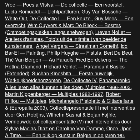
Vree — Poesia Visiva — De collectie — Een voorstel
,
Lucia Romualdi — Lichtpartituren
,
Guy Van Bossche —
White Out
,
De Collectie I — Een keuze
,
Guy Mees — Een
overzicht
,
Wim Cuyvers & Marc De Blieck — Besites
(Ontmoetingsplekken langs snelwegen)
,
Lieven Nollet —
Ateliers d'artistes, Foto's uit de intimiteit van beeldende
kunstenaars
,
Angel Vergara — Straatman Cometh!
,
Ido
Bar-El — Painting
,
Philip Huyghe — Fistula
,
Bert De Beul
,
Thé Van Bergen — Au Paradis
,
Fred Eerdekens — The
Retina Diamond
,
Richard Venlet — Paramount Basics
(Extended)
,
Suchan Kinoshita — Eerste huwelijk
,
Werkelijkheidshorizonten
,
De Collectie IV
,
Panamarenko,
Alles leren alles kunnen alles doen, Multiples 1966-2003
,
Martin Kippenberger — Multiples 1982-1997
,
Robert
Filliou — Multiples
,
Michelangelo Pistoletto & Cittadellarte
& (Europalia 2003)
,
Collectiepresentatie III met interventies
door Gert Robijns, Wilhelm Sasnal & Bojan Fajfric
,
Vernieuwde collectiepresentatie (V) met interventies door
Sylvie Macias-Diaz en Caroline Van Damme
,
Once Upon
A Time... — Een blik op kunst in België in de jaren '90
,