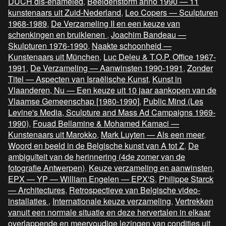
DUCH dis-enameled
,
Beeldenstorm anno 1990 — 11
kunstenaars uit Zuid-Nederland
,
Leo Copers — Sculpturen
1968-1989
,
De Verzameling II en een keuze van
schenkingen en bruiklenen
,
Joachim Bandeau —
Skulpturen 1976-1990
,
Naakte schoonheid —
Kunstenaars uit München
,
Luc Deleu & T.O.P. Office 1967-
1991
,
De Verzameling — Aanwinsten 1990-1991
,
Zonder
Titel — Aspecten van Israëlische Kunst
,
Kunst in
Vlaanderen, Nu — Een keuze uit 10 jaar aankopen van de
Vlaamse Gemeenschap [1980-1990]
,
Public Mind (Les
Levine's Media, Sculpture and Mass Ad Campaigns 1969-
1990)
,
Fouad Bellamine & Mohamed Kamaci —
Kunstenaars uit Marokko
,
Mark Luyten — Als een meer
,
Woord en beeld in de Belgische kunst van A tot Z
,
De
ambiguïteit van de herinnering (4de zomer van de
fotografie Antwerpen)
,
Keuze verzameling en aanwinsten
,
EPX — YP — William Engelen — EPX'S
,
Philippe Starck
— Architectures
,
Retrospectieve van Belgische video-
installaties
,
Internationale keuze verzameling
,
Vertrekken
vanuit een normale situatie en deze hervertalen in elkaar
overlappende en meervoudige lezingen van condities uit