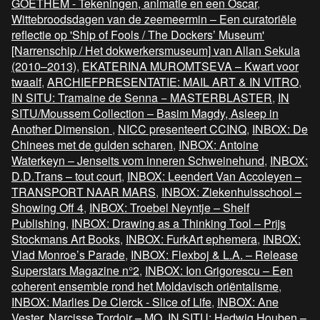
GOETHEM - Tekeningen, animatie en een Oscar
,
Wittebroodsdagen van de zeemeermin – Een curatoriële
reflectie op 'Ship of Fools / The Dockers’ Museum'
[Narrenschip / Het dokwerkersmuseum] van Allan Sekula
(2010–2013)
,
EKATERINA MUROMTSEVA – Kwart voor
twaalf
,
ARCHIEFPRESENTATIE: MAIL ART & IN VITRO
,
IN SITU: Tramaine de Senna − MASTERBLASTER
,
IN
SITU/Moussem Collection – Basim Magdy, Asleep in
Another Dimension
,
NICC presenteert CCINQ
,
INBOX: De
Chinees met de gulden scharen
,
INBOX: Antoine
Waterkeyn – Jenseits vom inneren Schweinehund
,
INBOX:
D.D.Trans – tout court
,
INBOX: Leendert Van Accoleyen –
TRANSPORT NAAR MARS
,
INBOX: Ziekenhuisschool –
Showing Off 4
,
INBOX: Troebel Neyntje – Shelf
Publishing
,
INBOX: Drawing as a Thinking Tool – Prijs
Stockmans Art Books
,
INBOX: FurkArt ephemera
,
INBOX:
Vlad Monroe’s Parade
,
INBOX: Flexboj & L.A. – Release
Superstars Magazine n°2
,
INBOX: Ion Grigorescu – Een
coherent ensemble rond het Moldavisch oriëntalisme
,
INBOX: Marlies De Clerck - Slice of Life
,
INBOX: Ane
Vester
,
Narcisse Tordoir – MQ
,
IN SITU: Hedwig Houben –