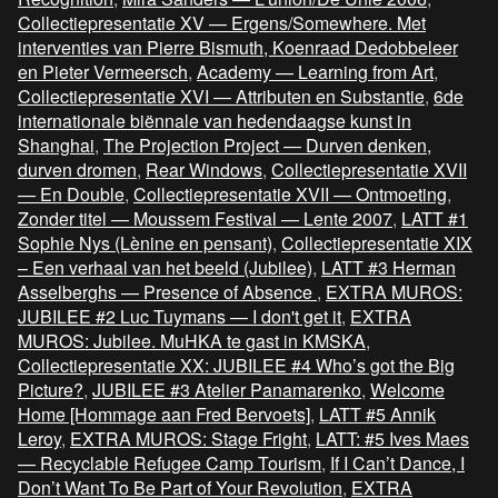
Collectiepresentatie XV — Ergens/Somewhere. Met
interventies van Pierre Bismuth, Koenraad Dedobbeleer
en Pieter Vermeersch
,
Academy — Learning from Art
,
Collectiepresentatie XVI — Attributen en Substantie
,
6de
internationale biënnale van hedendaagse kunst in
Shanghai
,
The Projection Project — Durven denken,
durven dromen
,
Rear Windows
,
Collectiepresentatie XVII
— En Double
,
Collectiepresentatie XVII — Ontmoeting
,
Zonder titel — Moussem Festival — Lente 2007
,
LATT #1
Sophie Nys (Lènine en pensant)
,
Collectiepresentatie XIX
– Een verhaal van het beeld (Jubilee)
,
LATT #3 Herman
Asselberghs — Presence of Absence
,
EXTRA MUROS:
JUBILEE #2 Luc Tuymans — I don't get it
,
EXTRA
MUROS: Jubilee. MuHKA te gast in KMSKA
,
Collectiepresentatie XX: JUBILEE #4 Who’s got the Big
Picture?
,
JUBILEE #3 Atelier Panamarenko
,
Welcome
Home [Hommage aan Fred Bervoets]
,
LATT #5 Annik
Leroy
,
EXTRA MUROS: Stage Fright
,
LATT: #5 Ives Maes
— Recyclable Refugee Camp Tourism
,
If I Can’t Dance, I
Don’t Want To Be Part of Your Revolution
,
EXTRA