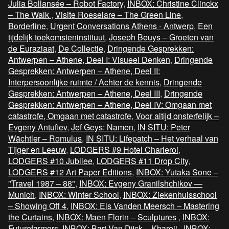
Julia Bollansée – Robot Factory
,
INBOX: Christine Clinckx
– The Walk
,
Visite Roeselare – The Green Line
,
Borderline
,
Urgent Conversations Athens - Antwerp
,
Een
tijdelijk toekomsteninstituut
,
Joseph Beuys – Groeten van
de Euraziaat
,
De Collectie
,
Dringende Gesprekken:
Antwerpen – Athene, Deel I: Visueel Denken
,
Dringende
Gesprekken: Antwerpen – Athene, Deel II:
Interpersoonlijke ruimte / Achter de kennis
,
Dringende
Gesprekken: Antwerpen – Athene, Deel III
,
Dringende
Gesprekken: Antwerpen – Athene, Deel IV: Omgaan met
catastrofe, Omgaan met catastrofe
,
Voor altijd onsterfelijk –
Evgeny Antufiev
,
Jef Geys: Namen
,
IN SITU: Peter
Wächtler – Romulus
,
IN SITU: Lifepatch – Het verhaal van
Tijger en Leeuw
,
LODGERS #9 Hotel Charleroi
,
LODGERS #10 Jubilee
,
LODGERS #11 Drop City
,
LODGERS #12 Art Paper Editions
,
INBOX: Yutaka Sone –
"Travel 1987 – 88"
,
INBOX: Evgeny Granilshchikov —
Munich
,
INBOX: Winter School
,
INBOX: Ziekenhuisschool
– Showing Off 4
,
INBOX: Els Vanden Meersch – Mastering
the Curtains
,
INBOX: Maen Florin – Sculptures
,
INBOX:
Futurefarmers
,
INBOX: Bart Van Dijck – Khareji
,
INBOX: