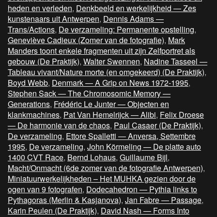
heden en verleden
,
Denkbeeld en werkelijkheid — Zes
kunstenaars uit Antwerpen
,
Dennis Adams —
Trans/Actions
,
De verzameling: Permanente opstelling
,
Geneviève Cadieux (Zomer van de fotografie)
,
Mark
Manders toont enkele fragmenten uit zijn Zelfportret als
gebouw (De Praktijk)
,
Walter Swennen
,
Nadine Tasseel —
Tableau vivant/Nature morte (en omgekeerd) (De Praktijk)
,
Boyd Webb
,
Denmark — A Grip on News 1972-1995
,
Stephen Sack — The Chromosomic Memory —
Generations
,
Frédéric Le Junter — Objecten en
klankmachines
,
Pat Van Hemelrijck — Alibi
,
Felix Droese
— De harmonie van de chaos
,
Paul Casaer (De Praktijk)
,
De verzameling
,
Ettore Spalletti — Anversa, Settembre
1995
,
De verzameling
,
John Körmeling — De platte auto
1400 CVT Race
,
Bernd Lohaus
,
Guillaume Bijl
,
Macht/Onmacht (6de zomer van de fotografie Antwerpen)
,
Miniatuurwerkelijkheden – Het MUHKA gezien door de
ogen van 9 fotografen
,
Dodecahedron — Pythia links to
Pythagoras (Merlin & Kasjanova)
,
Jan Fabre — Passage
,
Karin Peulen (De Praktijk)
,
David Nash — Forms Into