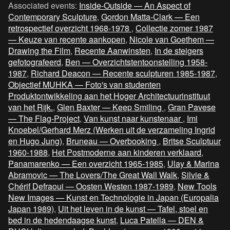
Associated events:
Inside-Outside — An Aspect of
Contemporary Sculpture
,
Gordon Matta-Clark — Een
retrospectief overzicht 1968-1978
,
Collectie zomer 1987
— Keuze van recente aankopen
,
Nicole van Goethem —
Drawing the Film
,
Recente Aanwinsten
,
In de steigers
gefotografeerd
,
Ben — Overzichtstentoonstelling 1958-
1987
,
Richard Deacon — Recente sculpturen 1985-1987
,
Objectief MUHKA — Foto's van studenten
Produktontwikkeling aan het Hoger Architectuurinstituut
van het Rijk.
,
Glen Baxter — Keep Smiling
,
Gran Pavese
— The Flag-Project
,
Van kunst naar kunstenaar
,
Imi
Knoebel/Gerhard Merz (Werken uit de verzameling Ingrid
en Hugo Jung)
,
Bruneau — Overbooking
,
Britse Sculptuur
1960-1988
,
Het Postmoderne aan kinderen verklaard
,
Panamarenko — Een overzicht 1965-1985
,
Ulay & Marina
Abramovic — The Lovers/The Great Wall Walk
,
Silvie &
Chérif Defraoui — Oosten Westen 1987-1989
,
New Tools
New Images — Kunst en Technologie in Japan (Europalia
Japan 1989)
,
Uit het leven in de kunst — Tafel, stoel en
bed in de hedendaagse kunst
,
Luca Patella — DEN &