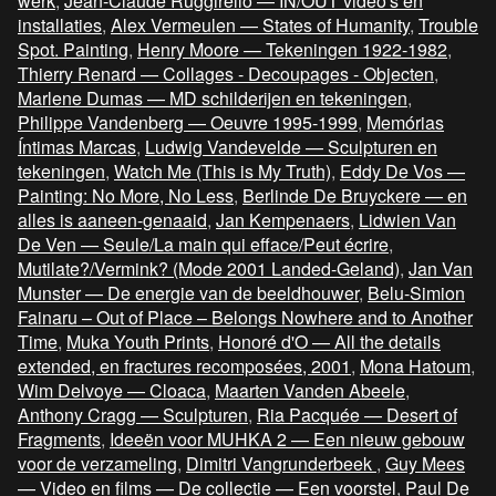
werk
,
Jean-Claude Ruggirello — IN/OUT video's en
installaties
,
Alex Vermeulen — States of Humanity
,
Trouble
Spot. Painting
,
Henry Moore — Tekeningen 1922-1982
,
Thierry Renard — Collages - Decoupages - Objecten
,
Marlene Dumas — MD schilderijen en tekeningen
,
Philippe Vandenberg — Oeuvre 1995-1999
,
Memórias
Íntimas Marcas
,
Ludwig Vandevelde — Sculpturen en
tekeningen
,
Watch Me (This is My Truth)
,
Eddy De Vos —
Painting: No More, No Less
,
Berlinde De Bruyckere — en
alles is aaneen-genaaid
,
Jan Kempenaers
,
Lidwien Van
De Ven — Seule/La main qui efface/Peut écrire
,
Mutilate?/Vermink? (Mode 2001 Landed-Geland)
,
Jan Van
Munster — De energie van de beeldhouwer
,
Belu-Simion
Fainaru – Out of Place – Belongs Nowhere and to Another
Time
,
Muka Youth Prints
,
Honoré d'O — All the details
extended, en fractures recomposées, 2001
,
Mona Hatoum
,
Wim Delvoye — Cloaca
,
Maarten Vanden Abeele
,
Anthony Cragg — Sculpturen
,
Ria Pacquée — Desert of
Fragments
,
Ideeën voor MUHKA 2 — Een nieuw gebouw
voor de verzameling
,
Dimitri Vangrunderbeek
,
Guy Mees
— Video en films — De collectie — Een voorstel
,
Paul De