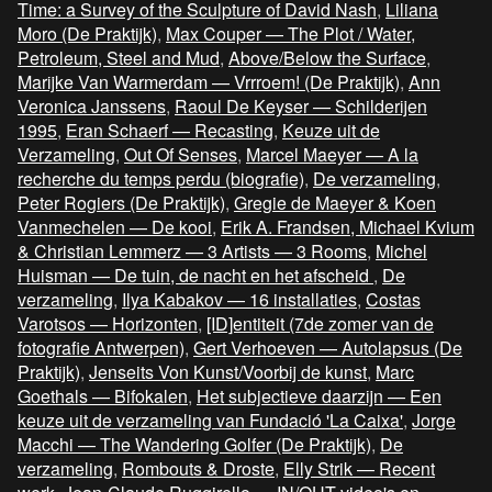
Time: a Survey of the Sculpture of David Nash
,
Liliana
Moro (De Praktijk)
,
Max Couper — The Plot / Water,
Petroleum, Steel and Mud
,
Above/Below the Surface
,
Marijke Van Warmerdam — Vrrroem! (De Praktijk)
,
Ann
Veronica Janssens
,
Raoul De Keyser — Schilderijen
1995
,
Eran Schaerf — Recasting
,
Keuze uit de
Verzameling
,
Out Of Senses
,
Marcel Maeyer — A la
recherche du temps perdu (biografie)
,
De verzameling
,
Peter Rogiers (De Praktijk)
,
Gregie de Maeyer & Koen
Vanmechelen — De kooi
,
Erik A. Frandsen, Michael Kvium
& Christian Lemmerz — 3 Artists — 3 Rooms
,
Michel
Huisman — De tuin, de nacht en het afscheid
,
De
verzameling
,
Ilya Kabakov — 16 installaties
,
Costas
Varotsos — Horizonten
,
[ID]entiteit (7de zomer van de
fotografie Antwerpen)
,
Gert Verhoeven — Autolapsus (De
Praktijk)
,
Jenseits Von Kunst/Voorbij de kunst
,
Marc
Goethals — Bifokalen
,
Het subjectieve daarzijn — Een
keuze uit de verzameling van Fundació 'La Caixa'
,
Jorge
Macchi — The Wandering Golfer (De Praktijk)
,
De
verzameling
,
Rombouts & Droste
,
Elly Strik — Recent