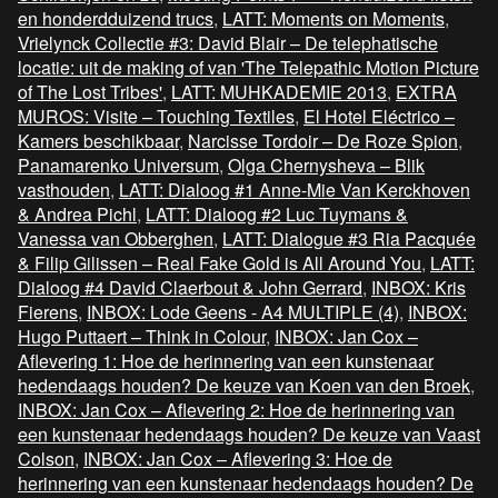
en honderdduizend trucs
,
LATT: Moments on Moments
,
Vrielynck Collectie #3: David Blair – De telephatische
locatie: uit de making of van 'The Telepathic Motion Picture
of The Lost Tribes'
,
LATT: MUHKADEMIE 2013
,
EXTRA
MUROS: Visite – Touching Textiles
,
El Hotel Eléctrico –
Kamers beschikbaar
,
Narcisse Tordoir – De Roze Spion
,
Panamarenko Universum
,
Olga Chernysheva – Blik
vasthouden
,
LATT: Dialoog #1 Anne-Mie Van Kerckhoven
& Andrea Pichl
,
LATT: Dialoog #2 Luc Tuymans &
Vanessa van Obberghen
,
LATT: Dialogue #3 Ria Pacquée
& Filip Gilissen – Real Fake Gold is All Around You
,
LATT:
Dialoog #4 David Claerbout & John Gerrard
,
INBOX: Kris
Fierens
,
INBOX: Lode Geens - A4 MULTIPLE (4)
,
INBOX:
Hugo Puttaert – Think in Colour
,
INBOX: Jan Cox –
Aflevering 1: Hoe de herinnering van een kunstenaar
hedendaags houden? De keuze van Koen van den Broek
,
INBOX: Jan Cox – Aflevering 2: Hoe de herinnering van
een kunstenaar hedendaags houden? De keuze van Vaast
Colson
,
INBOX: Jan Cox – Aflevering 3: Hoe de
herinnering van een kunstenaar hedendaags houden? De