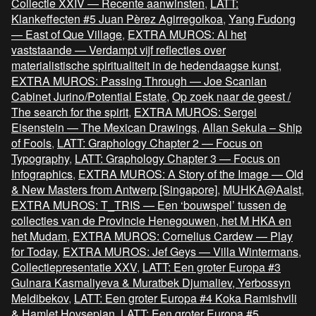
Collectie XXIV — Recente aanwinsten
,
LATT:
Klankeffecten #5 Juan Pèrez Agirregoikoa
,
Yang Fudong
— East of Que Village
,
EXTRA MUROS: Al het
vaststaande — Verdampt vijf reflecties over
materialistische spiritualiteit in de hedendaagse kunst
,
EXTRA MUROS: Passing Through — Joe Scanlan
Cabinet Jurino/Potential Estate
,
Op zoek naar de geest /
The search for the spirit
,
EXTRA MUROS: Sergei
Eisenstein — The Mexican Drawings
,
Allan Sekula – Ship
of Fools
,
LATT: Graphology Chapter 2 — Focus on
Typography
,
LATT: Graphology Chapter 3 — Focus on
Infographics
,
EXTRA MUROS: A Story of the Image — Old
& New Masters from Antwerp [Singapore]
,
MUHKA@Aalst
,
EXTRA MUROS: T_TRIS — Een ‘bouwspel’ tussen de
collecties van de Provincie Henegouwen, het M HKA en
het Mudam
,
EXTRA MUROS: Cornelius Cardew — Play
for Today
,
EXTRA MUROS: Jef Geys — Villa Wintermans
,
Collectiepresentatie XXV
,
LATT: Een groter Europa #3
Gulnara Kasmaliyeva & Muratbek Djumaliev, Yerbossyn
Meldibekov
,
LATT: Een groter Europa #4 Koka Ramishvili
& Hamlet Hovsepian
,
LATT: Een groter Europa #5