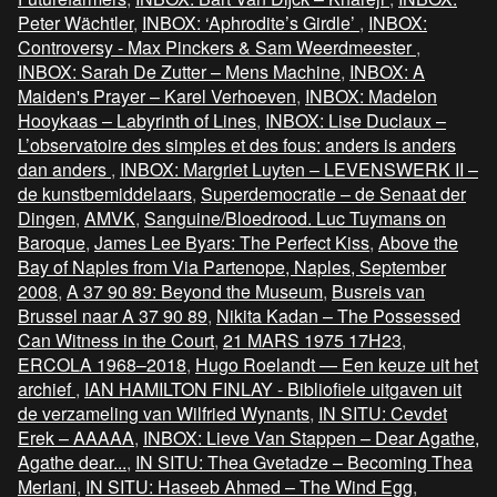
Peter Wächtler
,
INBOX: ‘Aphrodite’s Girdle’
,
INBOX:
Controversy - Max Pinckers & Sam Weerdmeester
,
INBOX: Sarah De Zutter – Mens Machine
,
INBOX: A
Maiden's Prayer – Karel Verhoeven
,
INBOX: Madelon
Hooykaas – Labyrinth of Lines
,
INBOX: Lise Duclaux –
L’observatoire des simples et des fous: anders is anders
dan anders
,
INBOX: Margriet Luyten – LEVENSWERK II –
de kunstbemiddelaars
,
Superdemocratie – de Senaat der
Dingen
,
AMVK
,
Sanguine/Bloedrood. Luc Tuymans on
Baroque
,
James Lee Byars: The Perfect Kiss
,
Above the
Bay of Naples from Via Partenope, Naples, September
2008
,
A 37 90 89: Beyond the Museum
,
Busreis van
Brussel naar A 37 90 89
,
Nikita Kadan – The Possessed
Can Witness in the Court
,
21 MARS 1975 17H23
,
ERCOLA 1968–2018
,
Hugo Roelandt — Een keuze uit het
archief
,
IAN HAMILTON FINLAY - Bibliofiele uitgaven uit
de verzameling van Wilfried Wynants
,
IN SITU: Cevdet
Erek – AAAAA
,
INBOX: Lieve Van Stappen – Dear Agathe,
Agathe dear...
,
IN SITU: Thea Gvetadze – Becoming Thea
Merlani
,
IN SITU: Haseeb Ahmed – The Wind Egg
,