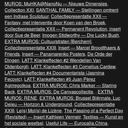
MUROS: MuHKA@NanoNu — Nieuwe Dimensies
,
Collection XXI
,
SANTHAL FAMILY — Stellingen omtrent
een Indiase Sculptuur
,
Collectiepresentatie XXII —
Fantasy, met interventie door Koen van den Broek
,
Collectiepresentatie XXII — Permanent Revolution, insert
door Sue de Beer
,
Imogen Stidworthy — Die Lucky Bush
,
EXTRA MUROS: Cultuurstraten [Berchem]
,
Collectiepresentatie XXIII
,
Insert — Marcel Broodthaers &
Friends
,
Insert — Panamarenko Posters
,
De Orde der
Dingen
,
LATT: Klankeffecten #2 Wendelien Van
Oldenborgh
,
LATT: Klankeffecten #3 Cornelius Cardew
,
LATT: Klankeffecten #4 Documentarista (Jasmina
Fecovic)
,
LATT: Klankeffecten #5 Juan Pèrez
Agirregoikoa
,
EXTRA MUROS: Chris Marker — Staring
Back
,
EXTRA MUROS: De Canvascollectie
,
,
EXTRA
MUROS: RENE
,
EXTRA MUROS: Brussel Biënnale. Luc
Deleu — Horizon & Underground
,
Collectiepresentatie
XXIII
,
Le(s) Moi(s) de Lizène
,
The Passing of a Perfect Day
(Revisited) — Insert Kathleen Vermeir
,
Textiles — Kunst en
het sociale weefsel
,
Useful Life — Europalia.China
,