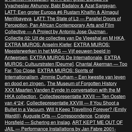
Vyacheslav Akhunov, Babi Badalov & Azat Sargsyan
,
LATT: Een groter Europa #6 Rustam Khalfin & Almagul
Menlibayeva
,
LATT: The State of L3 — Parallel Doors of
Perception, Pan African Contemporary Arts and Film
Collective — A Project by Antonio Jose Guzman
,
Collectie 02: Uit de collecties van De Vleeshal en M HKA
,
EXTRA MUROS: Anselm Kiefer
,
EXTRA MUROS:
Meesterwerken in het MAS — Vijf eeuwen beeld in
Antwerpen
,
EXTRA MUROS De Internationale
,
EXTRA
MUROS: Cultuurstraten [Deurne]
,
Chantal Akerman — Too
Far, Too Close
,
EXTRA MUROS: Spirits of
Internationalism
,
Jimmie Durham – Een kwestie van leven
en dood en zingen.
,
The Museum of Forgotten History
XXX Maarten Vanden Eynde in conversation with the M
HKA collection
,
Collectiepresentatie XXVII — Ten Oosten
van 4°24'
,
Collectiepresentatie XXVIII — If You Shoot a
Bullet in a Vacuum, Will It Keep Travelling Forever? (Emily
Wardill)
,
Auguste Orts — Correspondence
,
Craigie
Horsfield — Schering en Inslag
,
ART KEPT ME OUT OF
JAIL — Performance Installations by Jan Fabre 2001-