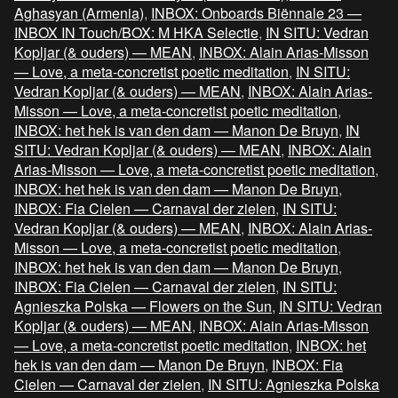
Aghasyan (Armenia)
,
INBOX: Onboards Biënnale 23 —
INBOX IN Touch/BOX: M HKA Selectie
,
IN SITU: Vedran
Kopljar (& ouders) — MEAN
,
INBOX: Alain Arias-Misson
— Love, a meta-concretist poetic meditation
,
IN SITU:
Vedran Kopljar (& ouders) — MEAN
,
INBOX: Alain Arias-
Misson — Love, a meta-concretist poetic meditation
,
INBOX: het hek is van den dam — Manon De Bruyn
,
IN
SITU: Vedran Kopljar (& ouders) — MEAN
,
INBOX: Alain
Arias-Misson — Love, a meta-concretist poetic meditation
,
INBOX: het hek is van den dam — Manon De Bruyn
,
INBOX: Fia Cielen — Carnaval der zielen
,
IN SITU:
Vedran Kopljar (& ouders) — MEAN
,
INBOX: Alain Arias-
Misson — Love, a meta-concretist poetic meditation
,
INBOX: het hek is van den dam — Manon De Bruyn
,
INBOX: Fia Cielen — Carnaval der zielen
,
IN SITU:
Agnieszka Polska — Flowers on the Sun
,
IN SITU: Vedran
Kopljar (& ouders) — MEAN
,
INBOX: Alain Arias-Misson
— Love, a meta-concretist poetic meditation
,
INBOX: het
hek is van den dam — Manon De Bruyn
,
INBOX: Fia
Cielen — Carnaval der zielen
,
IN SITU: Agnieszka Polska