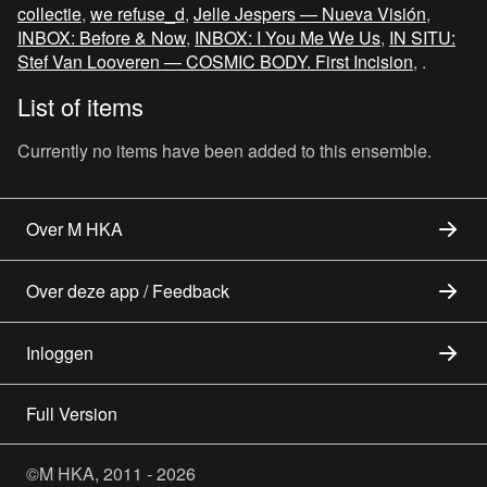
collectie
,
we refuse_d
,
Jelle Jespers — Nueva Visión
,
INBOX: Before & Now
,
INBOX: I You Me We Us
,
IN SITU:
Stef Van Looveren — COSMIC BODY. First Incision
, .
List of items
Currently no items have been added to this ensemble.
Over M HKA
Over deze app / Feedback
Inloggen
Full Version
©M HKA, 2011 - 2026