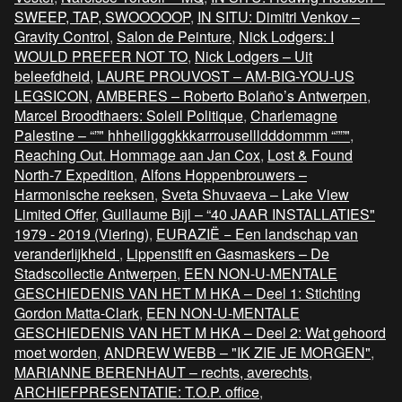
SWEEP, TAP, SWOOOOOP
,
IN SITU: Dimitri Venkov –
Gravity Control
,
Salon de Peinture
,
Nick Lodgers: I
WOULD PREFER NOT TO
,
Nick Lodgers – Uit
beleefdheid
,
LAURE PROUVOST – AM-BIG-YOU-US
LEGSICON
,
AMBERES – Roberto Bolaño’s Antwerpen
,
Marcel Broodthaers: Soleil Politique
,
Charlemagne
Palestine – “”" hhheiligggkkkarrrousellldddommm “””"
,
Reaching Out. Hommage aan Jan Cox
,
Lost & Found
North-7 Expedition
,
Alfons Hoppenbrouwers –
Harmonische reeksen
,
Sveta Shuvaeva – Lake View
Limited Offer
,
Guillaume Bijl – “40 JAAR INSTALLATIES"
1979 - 2019 (Viering)
,
EURAZIË − Een landschap van
veranderlijkheid
,
Lippenstift en Gasmaskers – De
Stadscollectie Antwerpen
,
EEN NON-U-MENTALE
GESCHIEDENIS VAN HET M HKA – Deel 1: Stichting
Gordon Matta-Clark
,
EEN NON-U-MENTALE
GESCHIEDENIS VAN HET M HKA – Deel 2: Wat gehoord
moet worden
,
ANDREW WEBB – "IK ZIE JE MORGEN"
,
MARIANNE BERENHAUT – rechts, averechts
,
ARCHIEFPRESENTATIE: T.O.P. office
,