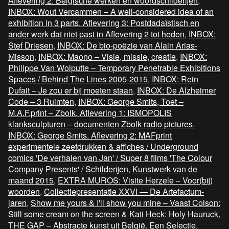
Aflevering 2: Belgische werken en woordschilderijen
,
INBOX: Wout Vercammen – A well-considered idea of an
exhibition in 3 parts. Aflevering 3: Postdadaïstisch en
ander werk dat niet past in Aflevering 2 tot heden
,
INBOX:
Stef Driesen
,
INBOX: De bio-poëzie van Alain Arias-
Misson
,
INBOX: Maono – Visie, missie, creatie
,
INBOX:
Philippe Van Wolputte – Temporary Penetrable Exhibitions
Spaces / Behind The Lines 2005-2015
,
INBOX: Rein
Dufait – Je zou er bij moeten staan
,
INBOX: De Alzheimer
Code – 3 Ruimten
,
INBOX: George Smits, Toet –
M.A.F.print – Zbolk. Aflevering 1: ISMOPOLIS
klanksculpturen – documenten Zbolk radio pictures
,
INBOX: George Smits. Aflevering 2: MAFprint
experimentele zeefdrukken & affiches / Underground
comics 'De verhalen van Jan' / Super 8 films 'The Colour
Company Presents' / Schilderijen
,
Kunstwerk van de
maand 2015
,
EXTRA MUROS: Visite Herzele – Voor(bij)
woorden
,
Collectiepresentatie XXVI — De Artefactum-
jaren
,
Show me yours & I'll show you mine – Vaast Colson:
Still some cream on the screen & Kati Heck: Holy Hauruck
,
THE GAP – Abstracte kunst uit België. Een Selectie.