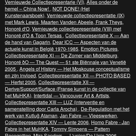
Vernieuwde Collectiepresentarie (VI)
,
Alles onder de
hemel – China Now!
,
NOT DONE! (Het
Kunstenaarsboek)
,
Vernieuwde collectiepresentatie (IX)
met Mark Lewis, Maarten Vanden Abeele, Frank Theys,
Honoré d'O
,
Vernieuwde collectiepresentatie (VIII) met
Honoré d'O & Toon Tersas
,
Collectiepresentatie X — Aan
de hand van Gagarin
,
Dear ICC — Aspecten van de
actuele kunst in België 1970-1985
,
Emotion Pictures
,
Collectiepresentatie XI — De Zomer van Middelburg
,
Honoré ðO — The Quest — 51 ste Biënnale van Venetië
2005
,
Angels of History — Het Moskouse conceptualisme
en zijn invloed
,
Collectiepresentatie XII — PHOTO BASED
— Herfst 2005
,
Collectiepresentatie XII —
Derive/Support/Surface (Franse kunst in de collectie van
het MuHKA)
,
Intertidal — Vancouver Art & Artists
,
Collectiepresentatie XIII — LUZ (interventie en
samenstelling door Carla Arocha)
,
De-Regulation met het
werk van Kutluğ Ataman
,
Jan Fabre — Vleeswerken
,
Collectiepresentatie XIV — Lente 2006
,
Homo Fabre - Jan
Fabre in het MuHKA
,
Tommy Simoens — Pattern
Recognition
,
Mira Sanders — L'union/De Unie 2006
,