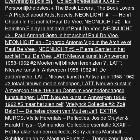
Everything is politics]
,
,
Collectiepresentatie XXXII –
Persoonlijkheidstest + The Book Lovers
,
The Book Lovers
– A Project about Artist Novels
,
NEONLICHT #1 — Henri
Chopin in het archief Paul De Vree
,
NEONLICHT #2 - Ian
Hamilton Finlay in het archief Paul De Vree
,
NEONLICHT
#3 - Paul-Armand Gette in het archief Paul De Vree
,
NEONLICHT #4 - Edgardo Antonio Vigo in the Archive of
Paul De Vree
,
NEONLICHT #5 – Pierre Garnier in het
archief Paul De Vree
,
LATT: Nieuwe kunst in Antwerpen
1958-1962 #2 Moeten wij blinden leren zien ?
,
LATT:
Nieuwe kunst in Antwerpen 1958-1962 #1 De
zoldermythe
,
LATT: Nieuwe kunst in Antwerpen 1958-1962
#3 totaal nieuwe media scheppen
,
LATT: Nieuwe kunst in
Antwerpen 1958-1962 #4 Centrum voor hedendaagse
kunstuitingen
,
LATT: Nieuwe kunst in Antwerpen 1958-
1962 #5 maar het zien zelf
,
Vrielynck Collectie #2: Zoë
Beloff — De helse droom van Mutt en Jeff
,
EXTRA
MUROS: Visite Herentals – Reflecties
,
Jos de Gruyter &
Harald Thys – Optimundus
,
Collectiepresentatie XXXIII –
Het karakter van een collectie
,
Kerry James Marshall —
Schilderijen en zo
,
Meeting Points 7 — Tienduizend listen