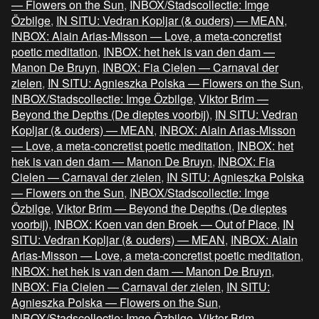
— Flowers on the Sun
,
INBOX/Stadscollectie: Imge
Özbilge
,
IN SITU: Vedran Kopljar (& ouders) — MEAN
,
INBOX: Alain Arias-Misson — Love, a meta-concretist
poetic meditation
,
INBOX: het hek is van den dam —
Manon De Bruyn
,
INBOX: Fia Cielen — Carnaval der
zielen
,
IN SITU: Agnieszka Polska — Flowers on the Sun
,
INBOX/Stadscollectie: Imge Özbilge
,
Viktor Brim —
Beyond the Depths (De dieptes voorbij)
,
IN SITU: Vedran
Kopljar (& ouders) — MEAN
,
INBOX: Alain Arias-Misson
— Love, a meta-concretist poetic meditation
,
INBOX: het
hek is van den dam — Manon De Bruyn
,
INBOX: Fia
Cielen — Carnaval der zielen
,
IN SITU: Agnieszka Polska
— Flowers on the Sun
,
INBOX/Stadscollectie: Imge
Özbilge
,
Viktor Brim — Beyond the Depths (De dieptes
voorbij)
,
INBOX: Koen van den Broek — Out of Place
,
IN
SITU: Vedran Kopljar (& ouders) — MEAN
,
INBOX: Alain
Arias-Misson — Love, a meta-concretist poetic meditation
,
INBOX: het hek is van den dam — Manon De Bruyn
,
INBOX: Fia Cielen — Carnaval der zielen
,
IN SITU:
Agnieszka Polska — Flowers on the Sun
,
INBOX/Stadscollectie: Imge Özbilge
,
Viktor Brim —