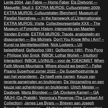
Lente 2004
,
Jan Fabre — Homo Faber
,
Els Dietvorst —
Maquette: Skull 3
,
EXTRA MUROS: Cultuurstraten 2009
,
EXTRA MUROS: Cultuurstraten [Berchem]
,
Museum of
Parallel Narratives — In the framework of L’Internationale
,
EXTRA MUROS: Visite
,
Collectiepresentatie XXX – The
Museum of Forgotten History, interventie van Maarten
Vanden Eynde
,
EXTRA MUROS: Tracés, analogieën en
dissonanten — Bie Michiels
,
Don't You Know Who I Am? –
Kunst na Identiteitspolitiek
,
Nick Lodgers – Uit
beleefdheid
,
Golfoorlog 1991
,
Golfoorlog 1991
,
Ping Pong
– Philippe Van Snick
,
INBOX: Lothar Wolleh – Intuition!
Interaction!
,
INBOX: LIVINUS – voor de TOEKOMST
,
When
Faith Moves Mountains
,
Where should we begin? – Falke
Pisano Superhost zomer 2022 – De Superhostruimte is
aan het veranderen
,
Ze heeft vele namen
,
Keuze van
recente aanwinsten en bruiklenen
,
De Verzameling en een
keuze van schenkingen en bruiklenen
,
Ulrich Meister —
Dagboek
,
Maria Blondeel — GA (Donkere Kamer) – GA
(MUH) (De Praktijk)
,
Veronica's Revenge (The Lambert Art
Collection)
,
James Lee Byars — Brieven aan Joseph