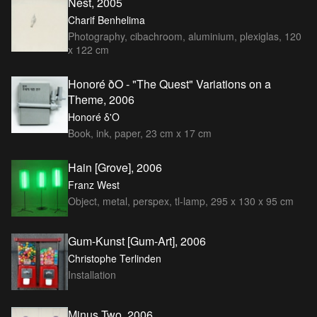
Nest, 2005
Charif Benhelima
Photography, cibachroom, aluminium, plexiglas, 120
x 122 cm
Honoré ðO - "The Quest" Variations on a
Theme, 2006
Honoré δ'O
Book, ink, paper, 23 cm x 17 cm
Hain [Grove], 2006
Franz West
Object, metal, perspex, tl-lamp, 295 x 130 x 95 cm
Gum-Kunst [Gum-Art], 2006
Christophe Terlinden
Installation
Minus Two, 2006