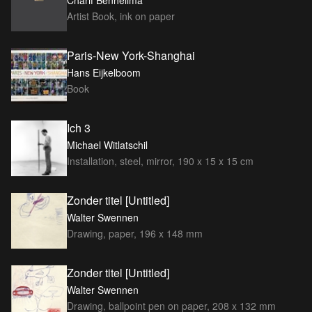
Charif Benhelima
Artist Book, ink on paper
Paris-New York-Shanghai
Hans Eijkelboom
Book
Ich 3
Michael Witlatschil
Installation, steel, mirror, 190 x 15 x 15 cm
Zonder titel [Untitled]
Walter Swennen
Drawing, paper, 196 x 148 mm
Zonder titel [Untitled]
Walter Swennen
Drawing, ballpoint pen on paper, 208 x 132 mm