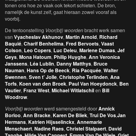
tonen ons hoe ze vaak ook tekort schieten. De bron,
namelijk de kunst zelf, gaat hieraan zowel vooraf als
voorbij.
De tentoonstelling
Voor(bij) woorden
bracht werk samen
van
Vyacheslav Akhunov
,
Martin Arnold
,
Richard
Baquié
,
Charif Benhelima
,
Fred Bervoets
,
Vaast
Colson
,
Leo Copers
,
Luc Deleu
,
Marlene Dumas
,
Jef
Geys
,
Mona Hatoum
,
Philip Huyghe
,
Ann Veronica
Janssens
,
Léa Lublin
,
Danny Matthys
,
Bruce
Nauman
,
Hans Op de Beeck
,
Ria Pacquée
,
Walter
Swennen
,
Sven t’ Jolle
,
Christophe Terlinden
,
Ana
Torfs
,
Koen van den Broek
,
Paul Van Hoeydonck
,
Ben
Vautier
,
Franz West
,
Michael Witlatschil
en
Bill
Woodrow
.
Voor(bij) woorden
werd samengesteld door
Annick
Borloo
,
Ann Bracke
,
Karen De Bliek
,
Trui De Vos
,
Jan
Hermans
,
Katrien Hijsselinckx
,
Annemarie
Menschaert
,
Nadine Raes
,
Christel Stalpaert
,
David
Tanghe
,
Hilde Van Canneyt
,
Emma Van De Wiele
,
Griet