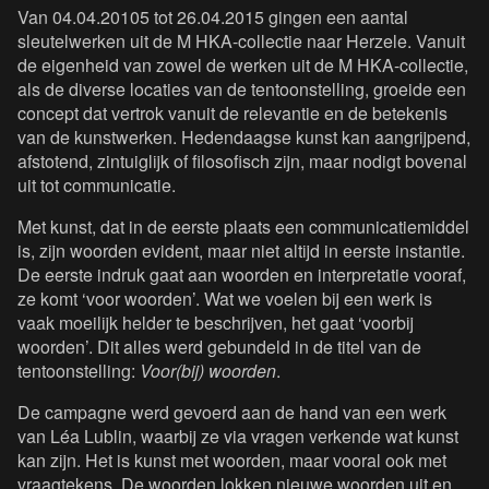
Van 04.04.20105 tot 26.04.2015 gingen een aantal
sleutelwerken uit de M HKA-collectie naar Herzele. Vanuit
de eigenheid van zowel de werken uit de M HKA-collectie,
als de diverse locaties van de tentoonstelling, groeide een
concept dat vertrok vanuit de relevantie en de betekenis
van de kunstwerken. Hedendaagse kunst kan aangrijpend,
afstotend, zintuiglijk of filosofisch zijn, maar nodigt bovenal
uit tot communicatie.
Met kunst, dat in de eerste plaats een communicatiemiddel
is, zijn woorden evident, maar niet altijd in eerste instantie.
De eerste indruk gaat aan woorden en interpretatie vooraf,
ze komt ‘voor woorden’. Wat we voelen bij een werk is
vaak moeilijk helder te beschrijven, het gaat ‘voorbij
woorden’. Dit alles werd gebundeld in de titel van de
tentoonstelling:
Voor(bij) woorden
.
De campagne werd gevoerd aan de hand van een werk
van Léa Lublin, waarbij ze via vragen verkende wat kunst
kan zijn. Het is kunst met woorden, maar vooral ook met
vraagtekens. De woorden lokken nieuwe woorden uit en