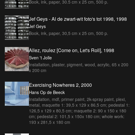
Book, ink, paper, 30.5 cm x 25 cm, 500 p.
Jef Geys - Al de zwart-wit foto's tot 1998, 1998
Jef Geys
Book, ink, paper, 30,5 cm x 25 cm, 500 p.
Allez, roulez [Come on, Let's Roll], 1998
Sven 't Jolle
Installation, plaster, pigment, wood, acrylic, 65 x 200
x 200 cm
Exercising Nowheres 2, 2000
Hans Op de Beeck
Installation, mdf, primer paint, 2k-spray paint, plexi,
metal, maquette 1: 39,5 x 129 x 86,5 cm; pedestal 1:
126,5 x 129 x 80,5 cm; maquette 2: 90 x 150 x 180
cm; pedestal 2: 101,5 x 150x 180 cm; whole work:
193 x 281,5 x 180 cm