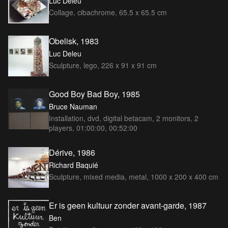
Luc Deleu
Collage, cibachrome, 65.5 x 65.5 cm
Obelisk, 1983
Luc Deleu
Sculpture, lego, 226 x 91 x 91 cm
Good Boy Bad Boy, 1985
Bruce Nauman
Installation, dvd, digital betacam, 2 monitors, 2
players, 01:00:00, 00:52:00
Dérive, 1986
Richard Baquié
Sculpture, mixed media, metal, 1000 x 200 x 400 cm
Er is geen kultuur zonder avant-garde, 1987
Ben