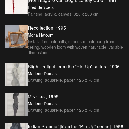
[Hommage to van Gogh: Lonely Café], 1991
Fred Bervoets
Painting, acrylic, canvas, 320 x 203 cm
Recollection, 1995
Mona Hatoum
Installation, hair balls, strands of hair hung from
ceiling, wooden loom with woven hair, table, variable
dimensions
Slight Delight [from the “Pin-Up” series], 1996
Marlene Dumas
Drawing, aquarelle, paper, 125 x 70 cm
Mis-Cast, 1996
Marlene Dumas
Drawing, aquarelle, paper, 125 x 70 cm
Indian Summer [from the “Pin-Up” series], 1996