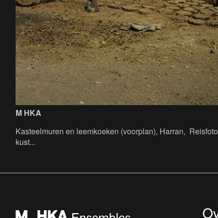
M HKA
Kasteelmuren en leemkoeken (voorplan), Harran, Reisfoto's
kust...
Ov