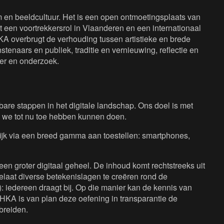
en beeldcultuur. Het is een open ontmoetingsplaats van
 een voortrekkersrol in Vlaanderen en een internationaal
KA overbrugt de verhouding tussen artistieke en brede
tenaars en publiek, traditie en vernieuwing, reflectie en
eer en onderzoek.
are stappen in het digitale landschap. Ons doel is met
 we tot nu toe hebben kunnen doen.
lijk via een breed gamma aan toestellen: smartphones,
een groter digitaal geheel. De inhoud komt rechtstreeks uit
laat diverse betekenislagen te creëren rond de
: iedereen draagt bij. Op die manier kan de kennis van
HKA is van plan deze oefening in transparantie de
breiden.