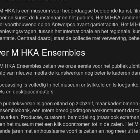
M HKA is een museum voor hedendaagse beeldende kunst, film 
oor de kunst, de kunstenaar en het publiek. Het M HKA ambieert
iel voortbouwend op de Antwerpse avant-gardetraditie. Het M H
nlevingsvragen, tussen het internationale en het regionale, kuns
entatie. Centraal daarbij staat de collectie met verwerving, beh
er M HKA Ensembles
M HKA Ensembles zetten we onze eerste voor het publiek zichtb
lp van nieuwe media de kunstwerken nog beter te kaderen dan
oepassing is volledig in het museum ontwikkeld en is toeganke
ets en desktopcomputers.
 publieksversie is geen eiland op zichzelf, maar kadert binnen 
nsemblebank, een intern breed gedragen werkinstrument dat toe
twerken. Productie, curatoren, bemiddeling (maar ook externen)
en het museum met een klik doorstromen tot in de zalen. Het M 
nde jaren met enthousiasme voort te zetten en nog meer uit te 