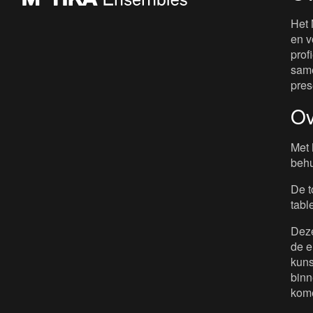
Het 
en v
prof
same
pres
Ov
Met 
behu
De t
tabl
Deze
de e
kuns
binn
kome