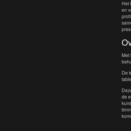
Het 
en v
prof
same
pres
Ov
Met 
behu
De t
tabl
Deze
de e
kuns
binn
kome