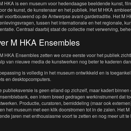
M HKA is een museum voor hedendaagse beeldende kunst, film 
oor de kunst, de kunstenaar en het publiek. Het M HKA ambieert
iel voortbouwend op de Antwerpse avant-gardetraditie. Het M H
nlevingsvragen, tussen het internationale en het regionale, kuns
entatie. Centraal daarbij staat de collectie met verwerving, beh
er M HKA Ensembles
M HKA Ensembles zetten we onze eerste voor het publiek zichtb
lp van nieuwe media de kunstwerken nog beter te kaderen dan
oepassing is volledig in het museum ontwikkeld en is toeganke
ets en desktopcomputers.
 publieksversie is geen eiland op zichzelf, maar kadert binnen 
nsemblebank, een intern breed gedragen werkinstrument dat toe
twerken. Productie, curatoren, bemiddeling (maar ook externen)
en het museum met een klik doorstromen tot in de zalen. Het M 
nde jaren met enthousiasme voort te zetten en nog meer uit te 