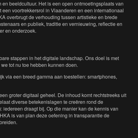
en beeldcultuur. Het is een open ontmoetingsplaats van
 een voortrekkersrol in Vlaanderen en een internationaal
KA overbrugt de verhouding tussen artistieke en brede
tenaars en publiek, traditie en vernieuwing, reflectie en
eer en onderzoek.
are stappen in het digitale landschap. Ons doel is met
 we tot nu toe hebben kunnen doen.
lijk via een breed gamma aan toestellen: smartphones,
een groter digitaal geheel. De inhoud komt rechtstreeks uit
laat diverse betekenislagen te creëren rond de
: iedereen draagt bij. Op die manier kan de kennis van
HKA is van plan deze oefening in transparantie de
breiden.