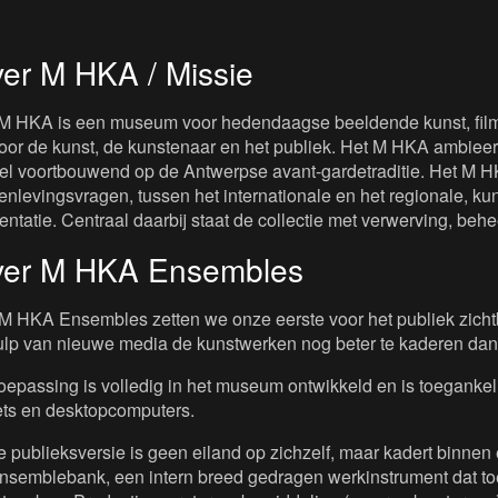
er M HKA / Missie
M HKA is een museum voor hedendaagse beeldende kunst, film 
oor de kunst, de kunstenaar en het publiek. Het M HKA ambieert
iel voortbouwend op de Antwerpse avant-gardetraditie. Het M H
nlevingsvragen, tussen het internationale en het regionale, kuns
entatie. Centraal daarbij staat de collectie met verwerving, beh
er M HKA Ensembles
M HKA Ensembles zetten we onze eerste voor het publiek zichtb
lp van nieuwe media de kunstwerken nog beter te kaderen dan
oepassing is volledig in het museum ontwikkeld en is toeganke
ets en desktopcomputers.
 publieksversie is geen eiland op zichzelf, maar kadert binnen 
nsemblebank, een intern breed gedragen werkinstrument dat toe