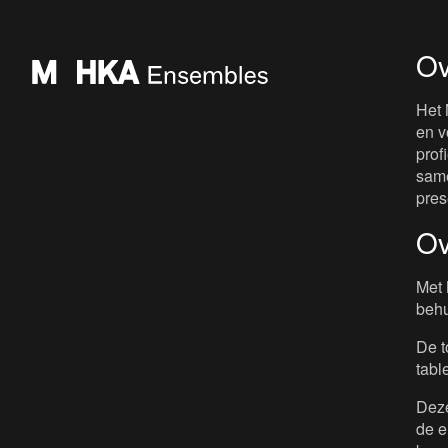
Ov
Het 
en v
prof
same
pres
Ov
Met 
behu
De t
tabl
Deze
de e