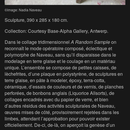
©image: Nadia Naveau
Sculpture, 390 x 285 x 180 cm.
Collection: Courtesy Base-Alpha Gallery, Antwerp.
Dans le collage tridimensionnel
A Random Sample
on
reconnaît le mode opératoire composé, éclectique et
polymorphe de Naveau, sans qu’il disparaisse dans le
modelage en terre glaise et le coulage en un matériau
unique. L’ensemble se compose de petites caisses, de
lèchefrites, d’une plaque en polystyrène, de sculptures en
terre glaise, en pâte à modeler, époxy, terra-cotta,
céramique, d’essais de couleurs et de vernis, de planches
perforées, de bonbons anglais (Liquorice Allsorts), de
collages encadrés avec du papier de verre, et bien
d’autres résidus des activités sculpturales de Naveau,
œuvres mises de côté, provisoirement rejetées dans les
limbes, attendant l’approbation pour pouvoir exister
officiellement. De-ci, de-là, on aperçoit la genèse d’un