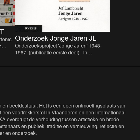
T
Onderzoek Jonge Jaren JL
rfenis
Onderzoeksproject 'Jonge Jaren' 1948-
n
1967. (publicatie eerste deel) In
profit
september 2021 is het vijf jaar geleden dat
journalist, schrijve
en beeldcultuur. Het is een open ontmoetingsplaats van
 een voortrekkersrol in Vlaanderen en een internationaal
KA overbrugt de verhouding tussen artistieke en brede
tenaars en publiek, traditie en vernieuwing, reflectie en
eer en onderzoek.