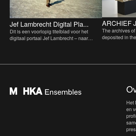
ARCHIEF 
Jef Lambrecht Digital Pla...
The archives o
Dit is een voorlopig titelblad voor het
deposited in th
digitaal portaal Jef Lambrecht – naar
for future refere
enkele archiefstukken die al zijn
opgenomen in de ensembles dat
Ov
Het 
en v
prof
same
pres