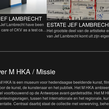
JEF LAMBRECHT
ESTATE JEF LAMBRECH
f Jef Lambrecht have been
e care of CKV as a test case
Het grootste deel van de artistieke e
nce.
van Jef Lambrecht komt uit zijn eige
atelier, nagelaten aan zijn eigen non-
liefdadigheids
er M HKA / Missie
M HKA is een museum voor hedendaagse beeldende kunst, film 
oor de kunst, de kunstenaar en het publiek. Het M HKA ambieert
iel voortbouwend op de Antwerpse avant-gardetraditie. Het M H
nlevingsvragen, tussen het internationale en het regionale, kuns
entatie. Centraal daarbij staat de collectie met verwerving, beh