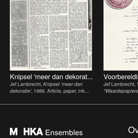
Knipsel 'meer dan dekorat...
Voorbereidin
Jef Lambrecht,
Knipsel 'meer dan
Jef Lambrecht,
dekoratie'
, 1986. Article, paper, ink
"Waardepapier
(printing), ca 40 x 30 cm.
(printing) pen, 
Ov