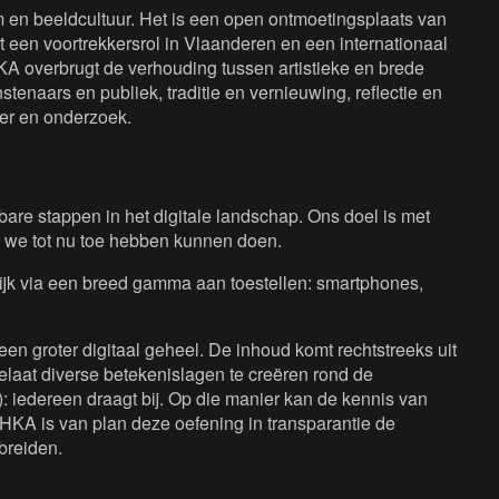
en beeldcultuur. Het is een open ontmoetingsplaats van
 een voortrekkersrol in Vlaanderen en een internationaal
KA overbrugt de verhouding tussen artistieke en brede
tenaars en publiek, traditie en vernieuwing, reflectie en
eer en onderzoek.
are stappen in het digitale landschap. Ons doel is met
 we tot nu toe hebben kunnen doen.
lijk via een breed gamma aan toestellen: smartphones,
een groter digitaal geheel. De inhoud komt rechtstreeks uit
laat diverse betekenislagen te creëren rond de
: iedereen draagt bij. Op die manier kan de kennis van
HKA is van plan deze oefening in transparantie de
breiden.