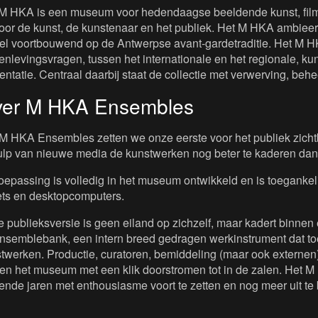
M HKA is een museum voor hedendaagse beeldende kunst, film 
oor de kunst, de kunstenaar en het publiek. Het M HKA ambieert
iel voortbouwend op de Antwerpse avant-gardetraditie. Het M H
nlevingsvragen, tussen het internationale en het regionale, kuns
entatie. Centraal daarbij staat de collectie met verwerving, beh
er M HKA Ensembles
M HKA Ensembles zetten we onze eerste voor het publiek zichtb
lp van nieuwe media de kunstwerken nog beter te kaderen dan
oepassing is volledig in het museum ontwikkeld en is toeganke
ets en desktopcomputers.
 publieksversie is geen eiland op zichzelf, maar kadert binnen 
nsemblebank, een intern breed gedragen werkinstrument dat toe
twerken. Productie, curatoren, bemiddeling (maar ook externen)
en het museum met een klik doorstromen tot in de zalen. Het M 
nde jaren met enthousiasme voort te zetten en nog meer uit te 