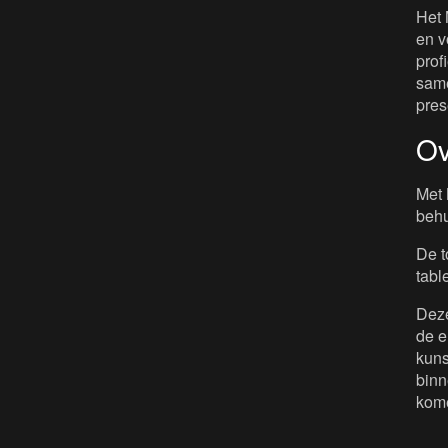
Het 
en v
prof
same
pres
Ov
Met 
behu
De t
tabl
Deze
de e
kuns
binn
kome