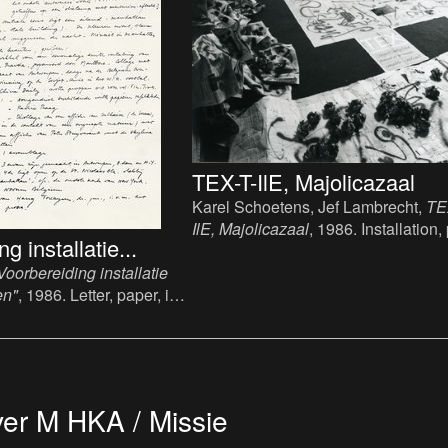
TEX-T-IlE, Majolicazaal
Karel Schoetens, Jef Lambrecht,
TE
IlE, Majolicazaal
, 1986. Installation,
g installatie...
ink (printing), variable.
Voorbereiding installatie
en"
, 1986. Letter, paper, ink
A4.
er M HKA / Missie