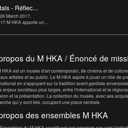
als - Réflec...
 26 March 2017
.
2017 M HKA apporte un
'œuvres de la collection
 le château Le Paige.
éfléchi
propos du M HKA / Énoncé de miss
 HKA est un musée d'art contemporain, de cinéma et de culture v
t, aux artistes et au public. Le M HKA aspire à jouer un rôle de
rnational en s'appuyant sur la tradition avant-gardiste anversois
s enjeux sociétaux plus larges, entre l'international et le régional, 
exion et la présentation. La collection du musée, avec ses acqui
erche qui y sont liés, occupent une place centrale.
propos des ensembles M HKA
Ensembles du M HKA constituent nos premiers pas vers l'initiat