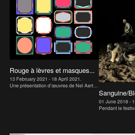
collaboration en
l’ Art Contempor
Rouge à lèvres et masques...
13 February 2021 - 18 April 2021
.
Une présentation d’œuvres de Nel Aerts,
Sanguine/Blo
Els Dietvorst, Bendt Eyckermans, Maika
Garnica, Mashid Mohadjerin, Nadia
01 June 2018 - 
Naveau, Otobong Nkanga, Imge
Pendant le festiva
‘Antwerpen Baro
inspireert’, l’ar
l’esprit des maît