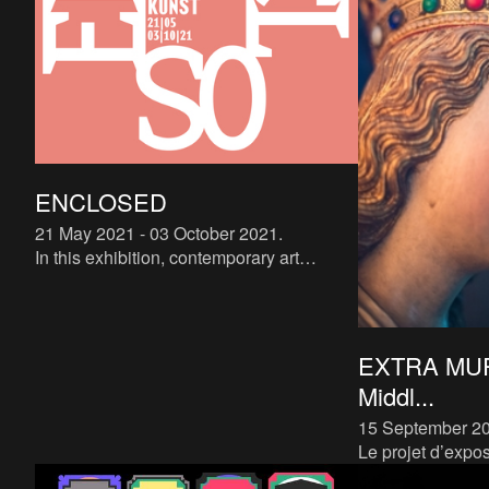
ENCLOSED
21 May 2021 - 03 October 2021
.
In this exhibition, contemporary art
confronts closed-mindedness with an
open approach. Inbetween the
archaeological remains of the Teseum, y
EXTRA MUR
Middl...
15 September 2
Le projet d’expos
L'histoire de Di