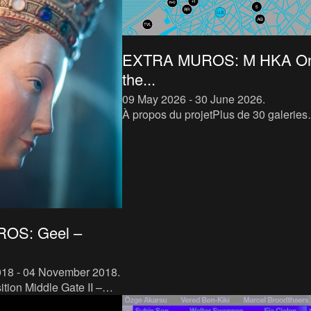
EXTRA MUROS: M HKA O
the...
09 May 2026 - 30 June 2026
.
À propos du projetPlus de 30 galeries
d’art anversoises, art spaces et le M 
montrent ce qui les relie. Du 11 mai a
juin 2026, des œuv
OS: Geel –
018 - 04 November 2018
.
ition Middle Gate II –
mpna est une