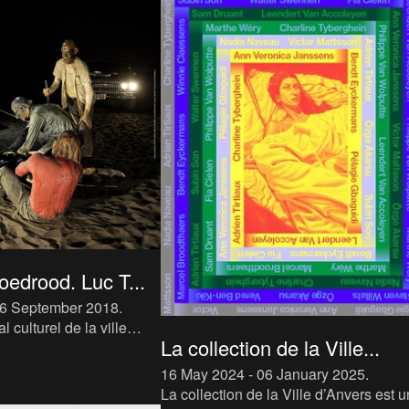
tre le M HKA, Musée pour
ain à Anvers, e
edrood. Luc T...
16 September 2018
.
l culturel de la ville
La collection de la Ville...
k 2018. Rubens
tiste Luc Tuymans oppose
16 May 2024 - 06 January 2025
.
res du baro
La collection de la Ville d’Anvers est 