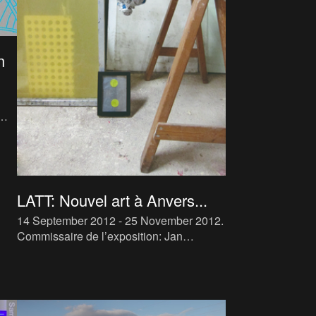
n
HKA
u 30
LATT: Nouvel art à Anvers...
14 September 2012 - 25 November 2012
.
Commissaire de l’exposition: Jan
Ceuleers, en coopération avec Ronny
Van de Velde et le M HKA Nouvel art à
Anvers était dédiée au mouve