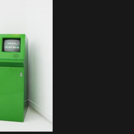
initiative dynamique qui vise à faire
prendre conscience de la diversité de 
scène artistique co