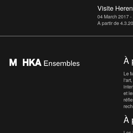
Visite Herent
04 March 2017 -
A partir de 4.3.
certain nombre d
permanente dans
Un artiste local r
À 
Le M
l'ar
inte
et le
réfl
rech
À 
Les 