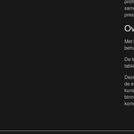
prof
same
pres
Ov
Met 
behu
De t
tabl
Deze
de e
kuns
binn
kome