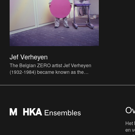
Jef Verheyen
The Belgian ZERO artist Jef Verheyen
(1932-1984) became known as the
painter of light streams and colour
spectra. He experimented not only wi
Ov
Het 
en v