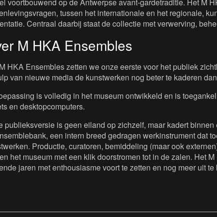
iel voortbouwend op de Antwerpse avant-gardetraditie. Het M H
nlevingsvragen, tussen het internationale en het regionale, kuns
entatie. Centraal daarbij staat de collectie met verwerving, beh
er M HKA Ensembles
M HKA Ensembles zetten we onze eerste voor het publiek zichtb
lp van nieuwe media de kunstwerken nog beter te kaderen dan
oepassing is volledig in het museum ontwikkeld en is toeganke
ets en desktopcomputers.
 publieksversie is geen eiland op zichzelf, maar kadert binnen 
nsemblebank, een intern breed gedragen werkinstrument dat toe
twerken. Productie, curatoren, bemiddeling (maar ook externen)
en het museum met een klik doorstromen tot in de zalen. Het M 
nde jaren met enthousiasme voort te zetten en nog meer uit te 